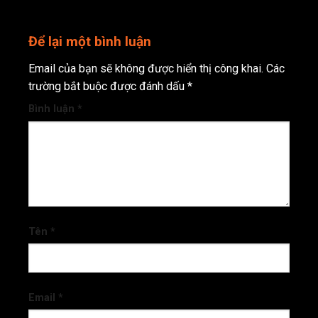
Để lại một bình luận
Email của bạn sẽ không được hiển thị công khai.
Các
trường bắt buộc được đánh dấu
*
Bình luận
*
Tên
*
Email
*