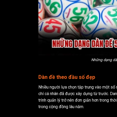
Những dạng dà
Dàn đề theo đầu số đẹp
Nhiều người lựa chọn tập trung vào một số
chí cá nhân đã được xây dựng từ trước. D
trình quản lý trở nên đơn giản hơn trong th
trong cộng đồng lâu năm.