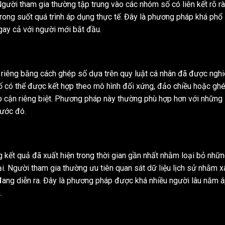
Người tham gia thường tập trung vào các nhóm số có liên kết rõ r
ong suốt quá trình áp dụng thực tế. Đây là phương pháp khá phổ
gay cả với người mới bắt đầu.
riêng bằng cách ghép số dựa trên quy luật cá nhân đã được ngh
 số có thể được kết hợp theo mô hình đối xứng, đảo chiều hoặc gh
iếp cận riêng biệt. Phương pháp này thường phù hợp hơn với những
rước đó.
g kết quả đã xuất hiện trong thời gian gần nhất nhằm loại bỏ nhữ
ại. Người tham gia thường ưu tiên quan sát dữ liệu lịch sử nhằm x
ang diễn ra. Đây là phương pháp được khá nhiều người lâu năm 
.