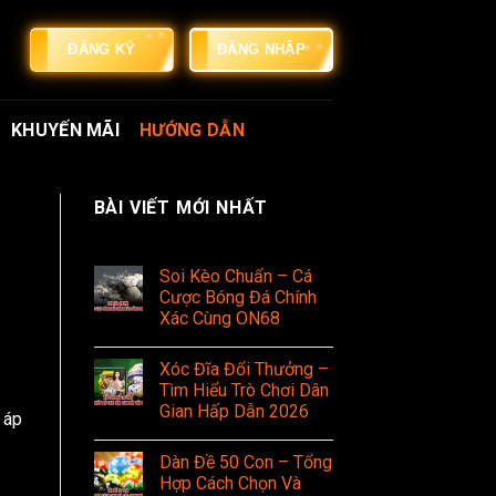
ĐĂNG KÝ
ĐĂNG NHẬP
KHUYẾN MÃI
HƯỚNG DẪN
BÀI VIẾT MỚI NHẤT
Soi Kèo Chuẩn – Cá
Cược Bóng Đá Chính
Xác Cùng ON68
Không
có
Xóc Đĩa Đổi Thưởng –
bình
luận
Tìm Hiểu Trò Chơi Dân
ả
ở
Gian Hấp Dẫn 2026
Soi
 áp
Kèo
Không
Chuẩn
có
–
Dàn Đề 50 Con – Tổng
bình
Cá
luận
Hợp Cách Chọn Và
Cược
ở