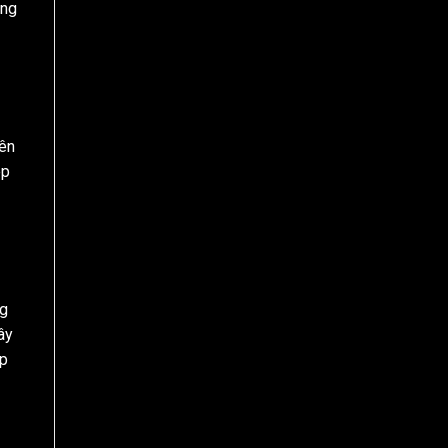
àng
iên
ép
ng
ây
áp