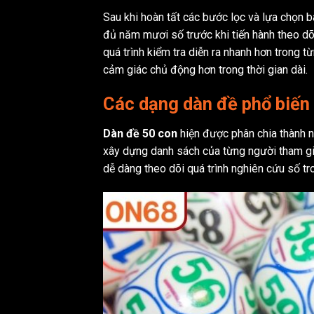
Sau khi hoàn tất các bước lọc và lựa chọn 
đủ năm mươi số trước khi tiến hành theo d
quá trình kiểm tra diễn ra nhanh hơn trong t
cảm giác chủ động hơn trong thời gian dài.
Các dạng dàn đề phổ biến
Dàn đề 50 con
hiện được phân chia thành n
xây dựng danh sách của từng người tham gi
dễ dàng theo dõi quá trình nghiên cứu số tr