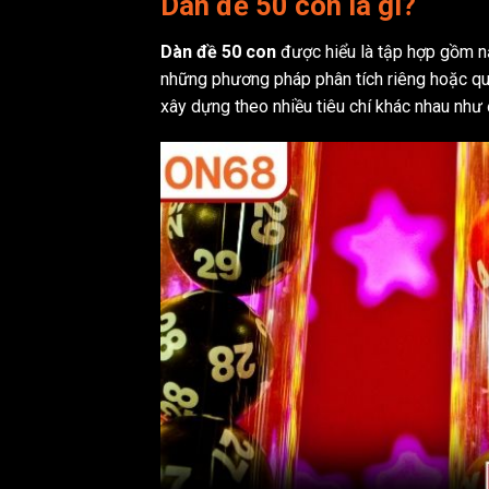
Dàn đề 50 con là gì?
Dàn đề 50 con
được hiểu là tập hợp gồm n
những phương pháp phân tích riêng hoặc qu
xây dựng theo nhiều tiêu chí khác nhau như