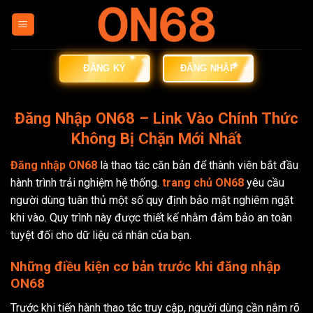
Bỏ
qua
nội
dung
ĐĂNG KÝ
ĐĂNG NHẬP
Đăng Nhập ON68 – Link Vào Chính Thức
Không Bị Chặn Mới Nhất
Đăng nhập ON68
là thao tác căn bản để thành viên bắt đầu
hành trình trải nghiệm hệ thống.
trang chủ ON68
yêu cầu
người dùng tuân thủ một số quy định bảo mật nghiêm ngặt
khi vào. Quy trình này được thiết kế nhằm đảm bảo an toàn
tuyệt đối cho dữ liệu cá nhân của bạn.
Những điều kiện cơ bản trước khi đăng nhập
ON68
Trước khi tiến hành thao tác truy cập, người dùng cần nắm rõ