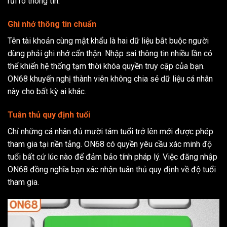
rủi ro thông tin.
Ghi nhớ thông tin chuẩn
Tên tài khoản cùng mật khẩu là hai dữ liệu bắt buộc người
dùng phải ghi nhớ cẩn thận. Nhập sai thông tin nhiều lần có
thể khiến hệ thống tạm thời khóa quyền truy cập của bạn.
ON68 khuyến nghị thành viên không chia sẻ dữ liệu cá nhân
này cho bất kỳ ai khác.
Tuân thủ quy định tuổi
Chỉ những cá nhân đủ mười tám tuổi trở lên mới được phép
tham gia tại nền tảng. ON68 có quyền yêu cầu xác minh độ
tuổi bất cứ lúc nào để đảm bảo tính pháp lý. Việc đăng nhập
ON68 đồng nghĩa bạn xác nhận tuân thủ quy định về độ tuổi
tham gia.