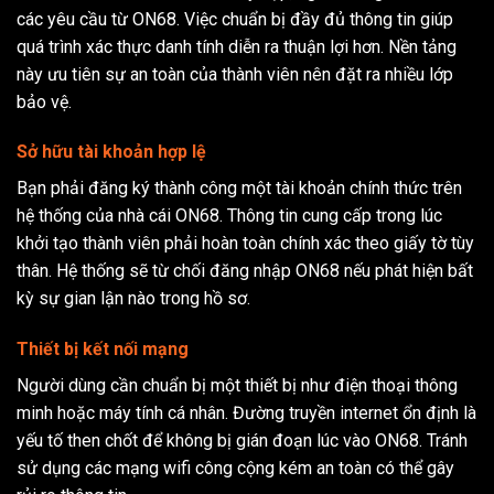
các yêu cầu từ ON68. Việc chuẩn bị đầy đủ thông tin giúp
quá trình xác thực danh tính diễn ra thuận lợi hơn. Nền tảng
này ưu tiên sự an toàn của thành viên nên đặt ra nhiều lớp
bảo vệ.
Sở hữu tài khoản hợp lệ
Bạn phải đăng ký thành công một tài khoản chính thức trên
hệ thống của nhà cái ON68. Thông tin cung cấp trong lúc
khởi tạo thành viên phải hoàn toàn chính xác theo giấy tờ tùy
thân. Hệ thống sẽ từ chối đăng nhập ON68 nếu phát hiện bất
kỳ sự gian lận nào trong hồ sơ.
Thiết bị kết nối mạng
Người dùng cần chuẩn bị một thiết bị như điện thoại thông
minh hoặc máy tính cá nhân. Đường truyền internet ổn định là
yếu tố then chốt để không bị gián đoạn lúc vào ON68. Tránh
sử dụng các mạng wifi công cộng kém an toàn có thể gây