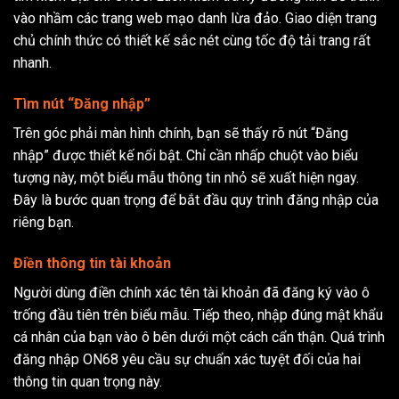
vào nhầm các trang web mạo danh lừa đảo. Giao diện trang
chủ chính thức có thiết kế sắc nét cùng tốc độ tải trang rất
nhanh.
Tìm nút “Đăng nhập”
Trên góc phải màn hình chính, bạn sẽ thấy rõ nút “Đăng
nhập” được thiết kế nổi bật. Chỉ cần nhấp chuột vào biểu
tượng này, một biểu mẫu thông tin nhỏ sẽ xuất hiện ngay.
Đây là bước quan trọng để bắt đầu quy trình đăng nhập của
riêng bạn.
Điền thông tin tài khoản
Người dùng điền chính xác tên tài khoản đã đăng ký vào ô
trống đầu tiên trên biểu mẫu. Tiếp theo, nhập đúng mật khẩu
cá nhân của bạn vào ô bên dưới một cách cẩn thận. Quá trình
đăng nhập ON68 yêu cầu sự chuẩn xác tuyệt đối của hai
thông tin quan trọng này.